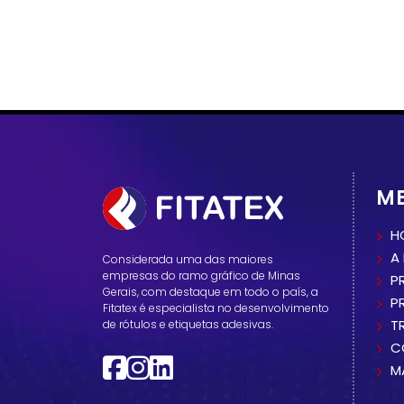
M
H
A
Considerada uma das maiores
empresas do ramo gráfico de Minas
P
Gerais, com destaque em todo o país, a
P
Fitatex é especialista no desenvolvimento
T
de rótulos e etiquetas adesivas.
C
M