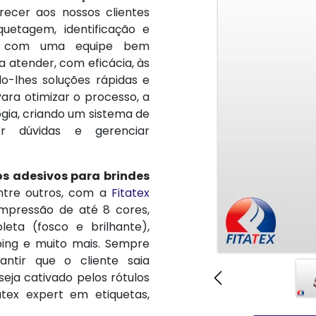
recer aos nossos clientes
quetagem, identificação e
ta com uma equipe bem
a atender, com eficácia, às
o-lhes soluções rápidas e
Para otimizar o processo, a
ogia, criando um sistema de
er dúvidas e gerenciar
os adesivos para brindes
entre outros, com a
Fitatex
mpressão de até 8 cores,
leta (fosco e brilhante),
ping e muito mais. Sempre
antir que o cliente saia
seja cativado pelos rótulos
atex expert em etiquetas,