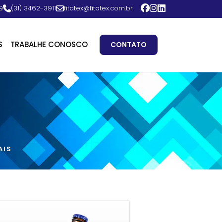
9
(31) 3462-3911
fitatex@fitatex.com.br
S
TRABALHE CONOSCO
CONTATO
AIS