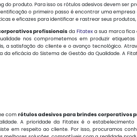
 do produto. Para isso os rótulos adesivos devem ser pr
identificação o primeiro passo é encontrar uma empresa
as e eficazes para identificar e rastrear seus produtos, 
corporativos profissionais
da
Fitatex
a sua marca fica 
qualidade nos comprometemos em produzir etiquetas e
is, a satisfação do cliente e o avanço tecnológico. A
a da eficácia do Sistema de Gestão da Qualidade. A Fit
lhe com
rótulos adesivos para brindes corporativos p
lidade. A prioridade da Fitatex é o estabelecimento
siste em respeito ao cliente. Por isso, procuramos co
as melhores soluções, compatíveis com a realidade produ