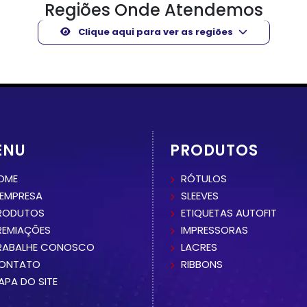
Regiões Onde Atendemos
Clique aqui para ver as regiões
ENU
PRODUTOS
OME
RÓTULOS
 EMPRESA
SLEEVES
RODUTOS
ETIQUETAS AUTOFIT
REMIAÇÕES
IMPRESSORAS
RABALHE CONOSCO
LACRES
ONTATO
RIBBONS
APA DO SITE