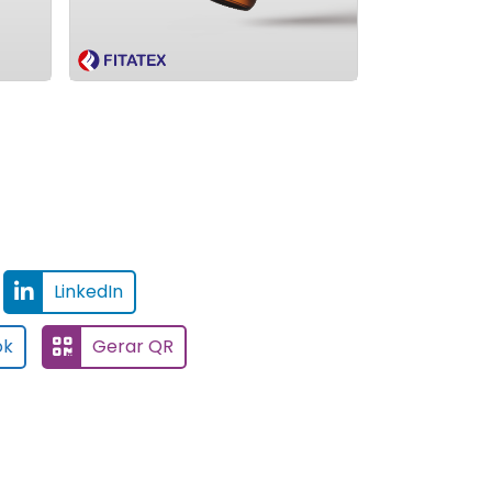
LinkedIn
ok
Gerar QR