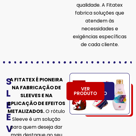
qualidade. A Fitatex
fabrica soluções que
atendem às
necessidades e
exigências específicas
de cada cliente.
S
A FITATEX É PIONEIRA
NA FABRICAÇÃO DE
VER
QUERO
L
ATENDIMENTO
PRODUTO
SLEEVES E NA
E
APLICAÇÃO DE EFEITOS
METALIZADOS.
O rótulo
E
Sleeve é um solução
V
para quem deseja dar
mais destaque ao seu