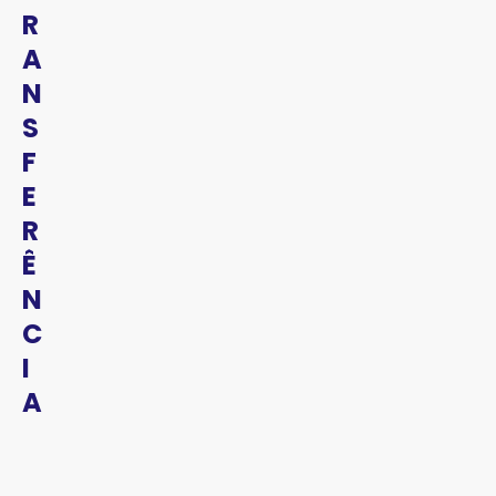
R
A
N
S
F
E
R
Ê
N
C
I
A