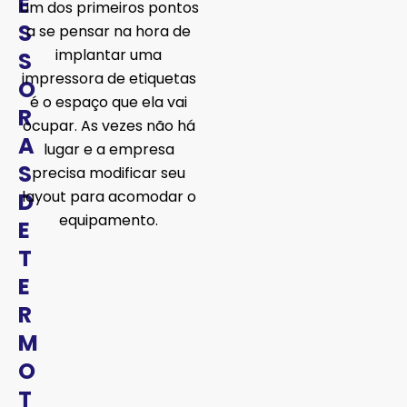
E
Um dos primeiros pontos
S
a se pensar na hora de
implantar uma
S
impressora de etiquetas
O
é o espaço que ela vai
R
ocupar. As vezes não há
A
lugar e a empresa
S
precisa modificar seu
layout para acomodar o
D
equipamento.
E
T
E
R
M
O
T