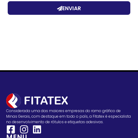
g
ENVIAR
e
m
Considerada uma das maiores empresas do ramo gráfico de
Minas Gerais, com destaque em todo o país, a Fitatex é especialista
no desenvolvimento de rótulos e etiquetas adesivas.
MENU