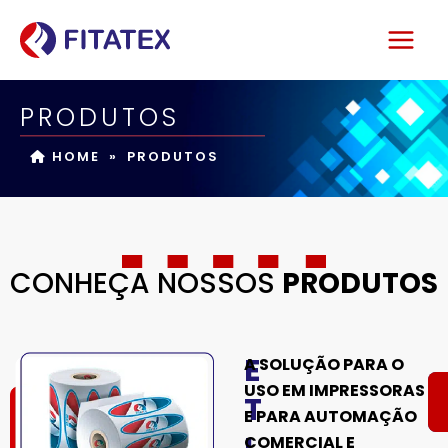
Skip
to
content
PRODUTOS
HOME
»
PRODUTOS
CONHEÇA NOSSOS
PRODUTOS
E
A SOLUÇÃO PARA O
USO EM IMPRESSORAS
T
E PARA AUTOMAÇÃO
COMERCIAL E