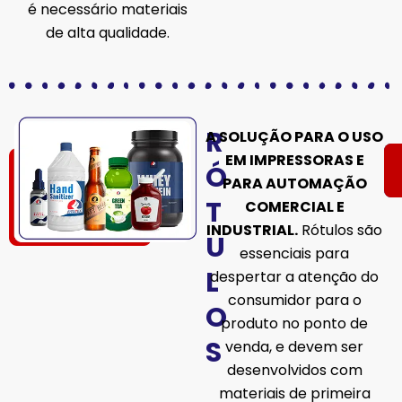
é necessário materiais
de alta qualidade.
R
A SOLUÇÃO PARA O USO
EM IMPRESSORAS E
Ó
PARA AUTOMAÇÃO
T
COMERCIAL E
INDUSTRIAL.
Rótulos são
U
essenciais para
L
despertar a atenção do
consumidor para o
O
produto no ponto de
S
venda, e devem ser
desenvolvidos com
materiais de primeira