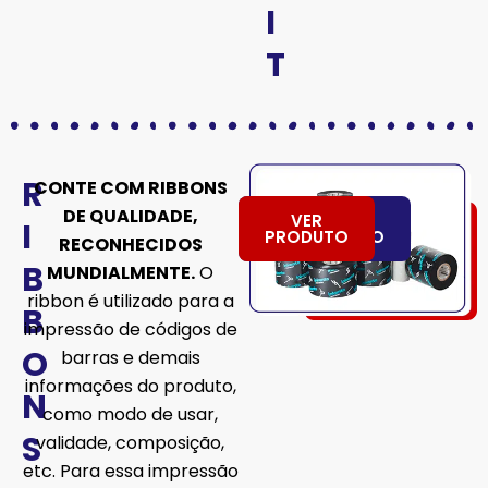
I
T
R
CONTE COM RIBBONS
DE QUALIDADE,
VER
QUERO
I
ATENDIMENTO
PRODUTO
RECONHECIDOS
B
MUNDIALMENTE.
O
ribbon é utilizado para a
B
impressão de códigos de
O
barras e demais
informações do produto,
N
como modo de usar,
S
validade, composição,
etc. Para essa impressão