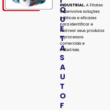
I
INDUSTRIAL.
A Fitatex
Q
desenvolve soluções
U
práticas e eficazes
para identificar e
E
rastrear seus produtos
T
e processos
comerciais e
A
indústriais.
S
A
U
T
O
F