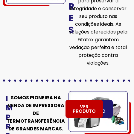
para preservar a
R
integridade e conservar
E
seu produto nas
condições ideais. As
S
soluções oferecidas pela
Fitatex garantem
vedação perfeita e total
proteção contra
violações.
I
SOMOS PIONEIRA NA
VENDA DE IMPRESSORA
M
VER
QUERO
ATENDIMENTO
PRODUTO
DE
P
TERMOTRANSFERÊNCIA
R
DE GRANDES MARCAS.