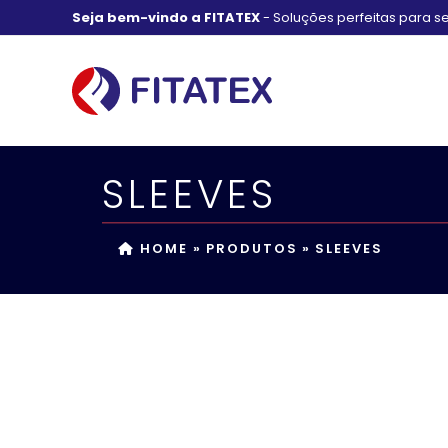
Skip
Seja bem-vindo a FITATEX
- Soluções perfeitas para s
to
content
SLEEVES
HOME
»
PRODUTOS
»
SLEEVES