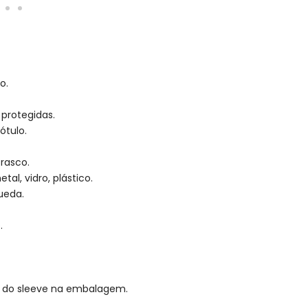
o.
 protegidas.
ótulo.
rasco.
al, vidro, plástico.
ueda.
.
de do sleeve na embalagem.