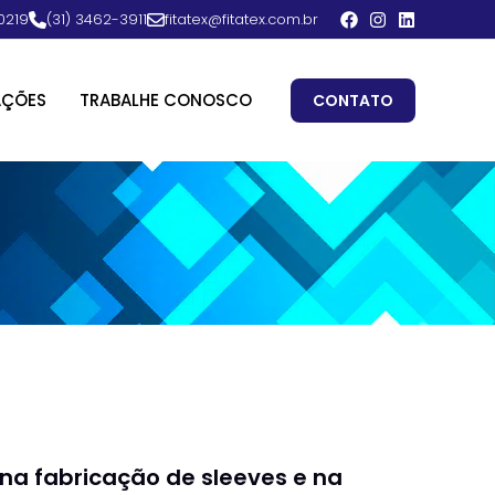
0219
(31) 3462-3911
fitatex@fitatex.com.br
AÇÕES
TRABALHE CONOSCO
CONTATO
a na fabricação de sleeves e na