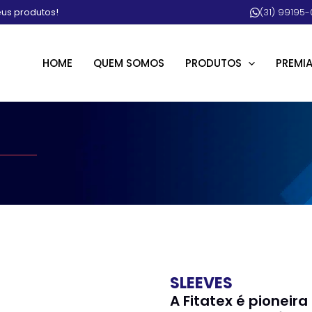
eus produtos!
(31) 99195-
HOME
QUEM SOMOS
PRODUTOS
PREMI
SLEEVES
A Fitatex é pioneir