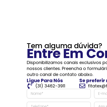
Tem alguma dúvida?
Entre Em Co
Disponibilizamos canais exclusivos 
nossos clientes. Preencha o formulário,
outro canal de contato abaixo.
Ligue Para Nós
Se preferi
(31) 3462-3911
fitatex@
N
E
o
-
m
m
T
A
e
a