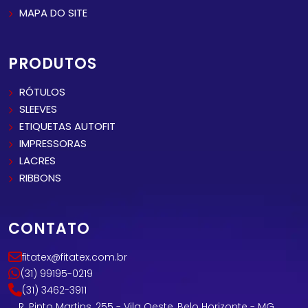
MAPA DO SITE
PRODUTOS
RÓTULOS
SLEEVES
ETIQUETAS AUTOFIT
IMPRESSORAS
LACRES
RIBBONS
CONTATO
fitatex@fitatex.com.br
(31) 99195-0219
(31) 3462-3911
R. Pinto Martins, 255 - Vila Oeste, Belo Horizonte - MG,