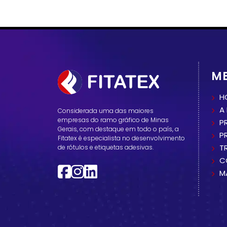
M
H
A
Considerada uma das maiores
empresas do ramo gráfico de Minas
P
Gerais, com destaque em todo o país, a
P
Fitatex é especialista no desenvolvimento
T
de rótulos e etiquetas adesivas.
C
M