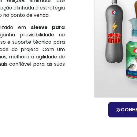
 edições limitadas até
ação alinhada à estratégia
o no ponto de venda.
alizado em
sleeve para
anha previsibilidade no
so e suporte técnico para
dade do projeto. Com um
hos, melhora a agilidade de
ais confiável para as suas
CONH