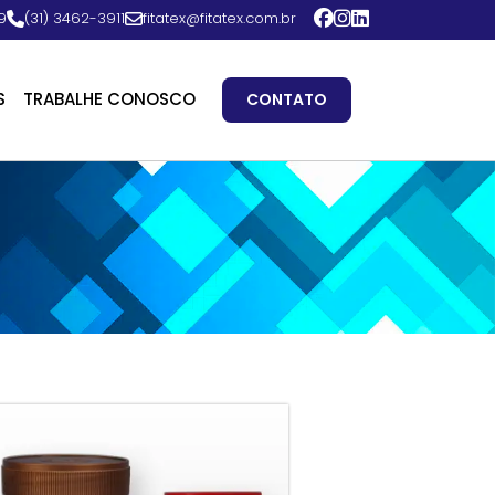
9
(31) 3462-3911
fitatex@fitatex.com.br
S
TRABALHE CONOSCO
CONTATO