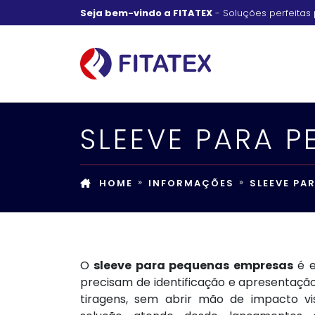
Seja bem-vindo a FITATEX
- Soluções perfeitas 
SLEEVE PARA 
HOME
INFORMAÇÕES
SLEEVE PA
O
sleeve para pequenas empresas
é e
precisam de identificação e apresentaçã
tiragens, sem abrir mão de impacto vi