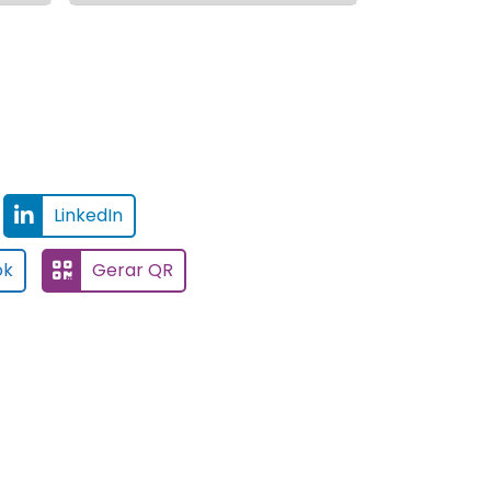
LinkedIn
ok
Gerar QR