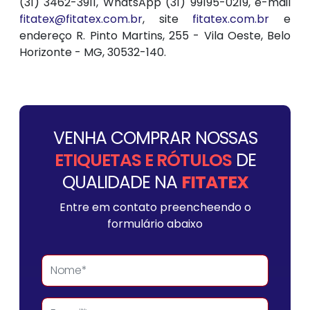
(31) 3462-3911, WhatsApp (31) 99195-0219, e-mail
fitatex@fitatex.com.br
, site
fitatex.com.br
e
endereço R. Pinto Martins, 255 - Vila Oeste, Belo
Horizonte - MG, 30532-140.
VENHA COMPRAR NOSSAS
ETIQUETAS E RÓTULOS
DE
QUALIDADE NA
FITATEX
Entre em contato preencheendo o
formulário abaixo