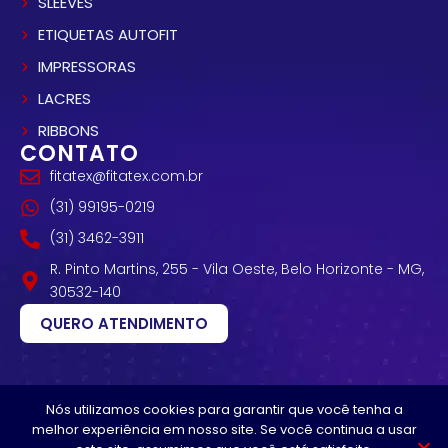
SLEEVES
ETIQUETAS AUTOFIT
IMPRESSORAS
LACRES
RIBBONS
CONTATO
fitatex@fitatex.com.br
(31) 99195-0219
(31) 3462-3911
R. Pinto Martins, 255 - Vila Oeste, Belo Horizonte - MG,
30532-140
QUERO ATENDIMENTO
Nós utilizamos cookies para garantir que você tenha a
melhor experiência em nosso site. Se você continua a usar
Fitatex
| Copyright © 2026 - Todos os direitos Reservados.