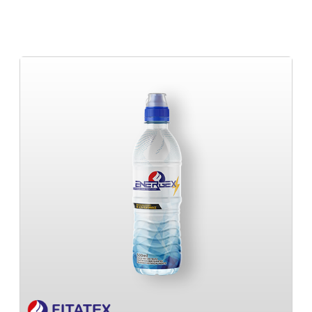
Etiquetas Adesivas Para automaç
Rótulo sleeve
Minas Gerais