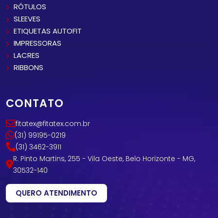
RÓTULOS
SLEEVES
ETIQUETAS AUTOFIT
IMPRESSORAS
LACRES
RIBBONS
CONTATO
fitatex@fitatex.com.br
(31) 99195-0219
(31) 3462-3911
R. Pinto Martins, 255 - Vila Oeste, Belo Horizonte - MG,
30532-140
QUERO ATENDIMENTO