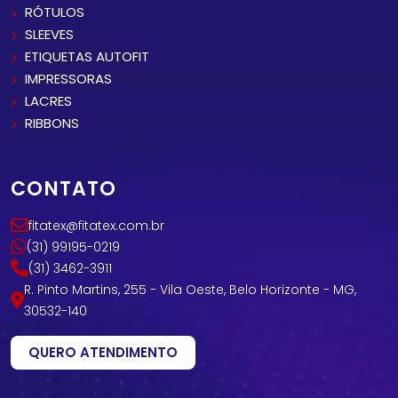
RÓTULOS
SLEEVES
ETIQUETAS AUTOFIT
IMPRESSORAS
LACRES
RIBBONS
CONTATO
fitatex@fitatex.com.br
(31) 99195-0219
(31) 3462-3911
R. Pinto Martins, 255 - Vila Oeste, Belo Horizonte - MG,
30532-140
QUERO ATENDIMENTO