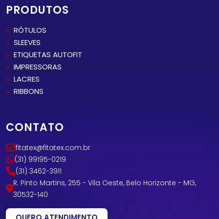
PRODUTOS
RÓTULOS
SLEEVES
ETIQUETAS AUTOFIT
IMPRESSORAS
LACRES
RIBBONS
CONTATO
fitatex@fitatex.com.br
(31) 99195-0219
(31) 3462-3911
R. Pinto Martins, 255 - Vila Oeste, Belo Horizonte - MG,
30532-140
QUERO ATENDIMENTO