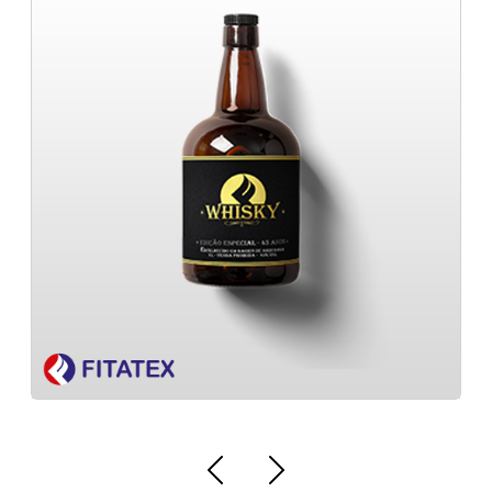
Distribuidor de Rótulos adesivos
sleeve para produção flexível
personalizados