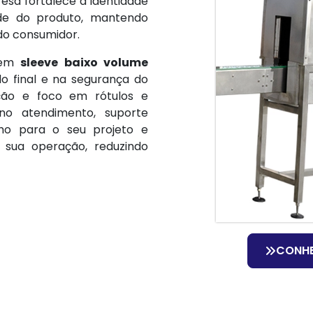
resa fortalece a identidade
ade do produto, mantendo
do consumidor.
o em
sleeve baixo volume
do final e na segurança do
ção e foco em rótulos e
 no atendimento, suporte
ho para o seu projeto e
 sua operação, reduzindo
CONH