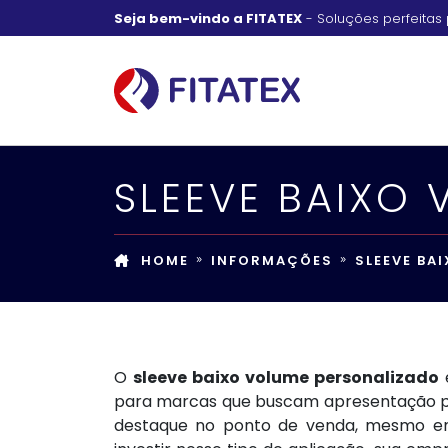
Seja bem-vindo a FITATEX
- Soluções perfeitas 
SLEEVE BAIXO
HOME
INFORMAÇÕES
SLEEVE BA
O
sleeve baixo volume personalizado
é
para marcas que buscam apresentação pro
destaque no ponto de venda, mesmo e