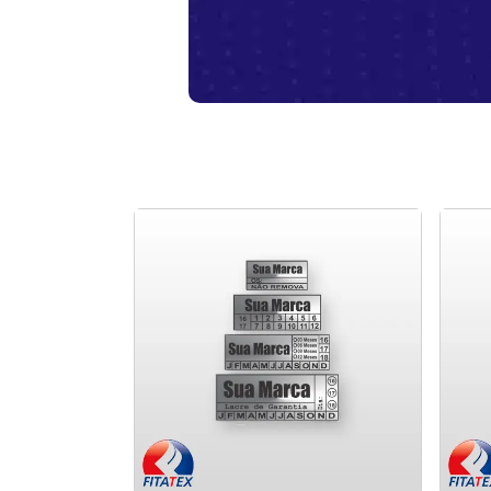
Fabricante de Lacres para
Embalagens
Em