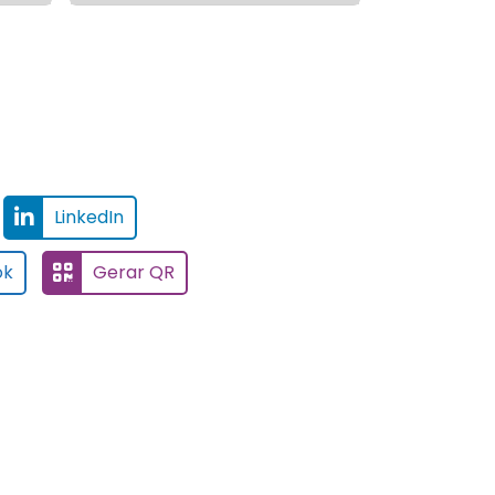
LinkedIn
ok
Gerar QR