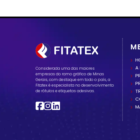
M
H
A
Considerada uma das maiores
empresas do ramo gráfico de Minas
P
Gerais, com destaque em todo o país, a
P
Fitatex é especialista no desenvolvimento
T
de rótulos e etiquetas adesivas.
C
M