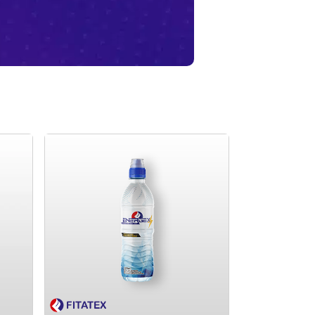
de
Fabricante de rótulos com
logo em potes