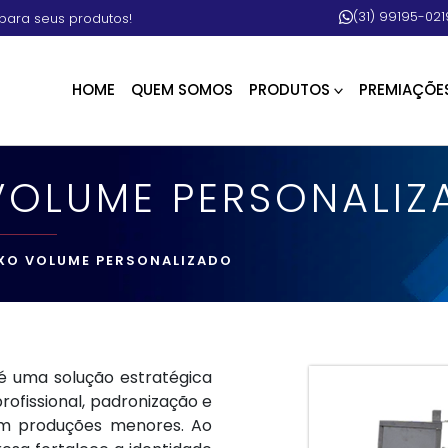
(31) 99195-021
para seus produtos!
HOME
QUEM SOMOS
PRODUTOS
PREMIAÇÕE
 VOLUME PERSONALI
IXO VOLUME PERSONALIZADO
 uma solução estratégica
fissional, padronização e
m produções menores. Ao