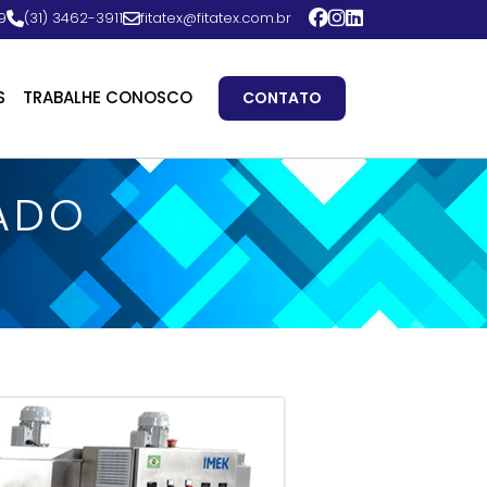
9
(31) 3462-3911
fitatex@fitatex.com.br
S
TRABALHE CONOSCO
CONTATO
ZADO