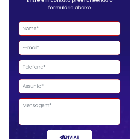
Entre em contato preencheendo o
formulário abaixo
ENVIAR