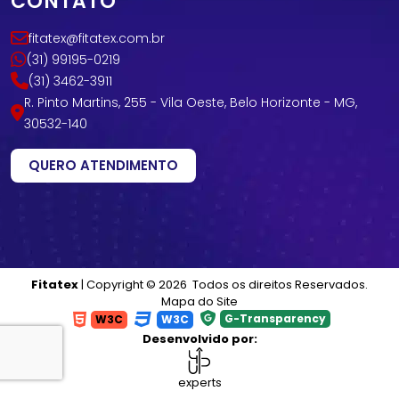
CONTATO
fitatex@fitatex.com.br
(31) 99195-0219
(31) 3462-3911
R. Pinto Martins, 255 - Vila Oeste, Belo Horizonte - MG,
30532-140
QUERO ATENDIMENTO
Fitatex
| Copyright © 2026 Todos os direitos Reservados.
Mapa do Site
G-Transparency
W3C
W3C
Desenvolvido por:
experts