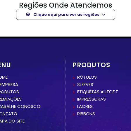
Regiões Onde Atendemos
Clique aqui para ver as regiões
ENU
PRODUTOS
OME
RÓTULOS
 EMPRESA
SLEEVES
RODUTOS
ETIQUETAS AUTOFIT
REMIAÇÕES
IMPRESSORAS
RABALHE CONOSCO
LACRES
ONTATO
RIBBONS
APA DO SITE