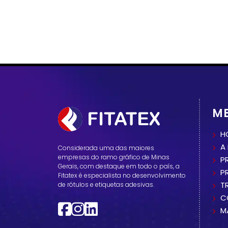
M
H
A
Considerada uma das maiores
empresas do ramo gráfico de Minas
P
Gerais, com destaque em todo o país, a
P
Fitatex é especialista no desenvolvimento
T
de rótulos e etiquetas adesivas.
C
M