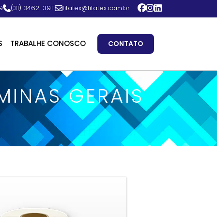
9
(31) 3462-3911
fitatex@fitatex.com.br
S
TRABALHE CONOSCO
CONTATO
 MINAS GERAIS