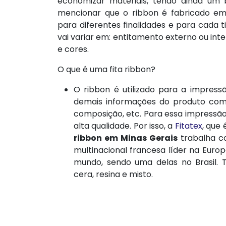
economizar materiais, tendo ainda um 
mencionar que o ribbon é fabricado em 
para diferentes finalidades e para cada t
vai variar em: entitamento externo ou inte
e cores.
O que é uma fita ribbon?
O ribbon é utilizado para a impress
demais informações do produto como
composição, etc. Para essa impressão,
alta qualidade. Por isso, a
Fitatex
, que
ribbon em Minas Gerais
trabalha c
multinacional francesa líder na Europ
mundo, sendo uma delas no Brasil. 
cera, resina e misto.