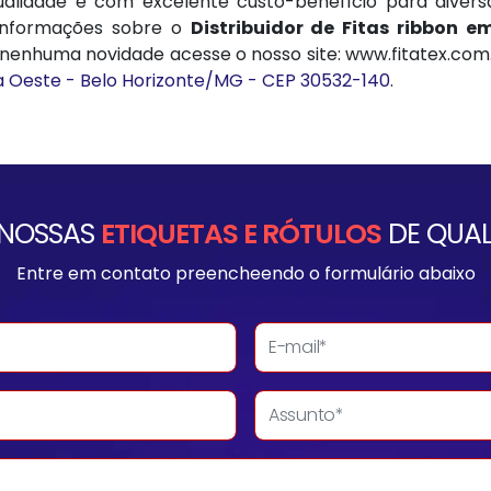
lidade e com excelente custo-benefício para diversa
informações sobre o
Distribuidor de Fitas ribbon e
enhuma novidade acesse o nosso site: www.fitatex.com.br
ila Oeste - Belo Horizonte/MG - CEP 30532-140
.
 NOSSAS
ETIQUETAS E RÓTULOS
DE QUAL
Entre em contato preencheendo o formulário abaixo