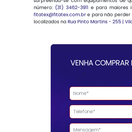
surpreenda-se com equipamentos de qua
número:
(31) 3462-3911
e para maiores 
fitatex@fitatex.com.br
e para não perder n
localizados na
Rua Pinto Martins - 255 | V
VENHA COMPRAR