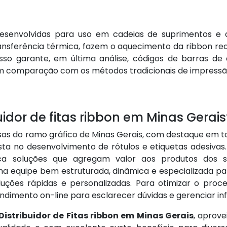
desenvolvidas para uso em cadeias de suprimentos e a
ansferência térmica, fazem o aquecimento da ribbon re
 Isso garante, em última análise, códigos de barras d
 comparação com os métodos tradicionais de impressão, 
idor de fitas ribbon em Minas Gerais
s do ramo gráfico de Minas Gerais, com destaque em to
lista no desenvolvimento de rótulos e etiquetas adesiv
rica soluções que agregam valor aos produtos dos s
a equipe bem estruturada, dinâmica e especializada pa
luções rápidas e personalizadas. Para otimizar o proce
endimento on-line para esclarecer dúvidas e gerenciar i
Distribuidor de Fitas ribbon em Minas Gerais
, aprov