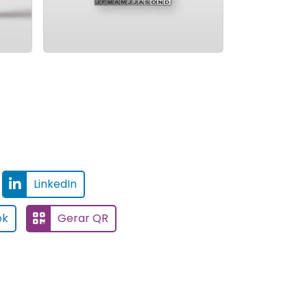
LinkedIn
ok
Gerar QR