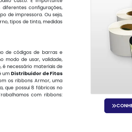
baixo custo. É importante
diferentes configurações,
ipo de impressora. Ou seja,
rno, tipos de tinta, medidas
ão de códigos de barras e
 modo de usar, validade,
 é necessário materiais de
 é um
Distribuidor de Fitas
om os ribbons Armor, uma
a, que possui 8 fábricas no
Trabalhamos com ribbons:
CONH