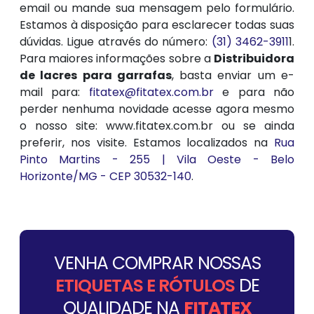
email ou mande sua mensagem pelo formulário.
Estamos à disposição para esclarecer todas suas
dúvidas. Ligue através do número:
(31) 3462-3911
1.
Para maiores informações sobre a
Distribuidora
de lacres para garrafas
, basta enviar um e-
mail para:
fitatex@fitatex.com.br
e para não
perder nenhuma novidade acesse agora mesmo
o nosso site: www.fitatex.com.br ou se ainda
preferir, nos visite. Estamos localizados na
Rua
Pinto Martins - 255 | Vila Oeste - Belo
Horizonte/MG - CEP 30532-140
.
VENHA COMPRAR NOSSAS
ETIQUETAS E RÓTULOS
DE
QUALIDADE NA
FITATEX