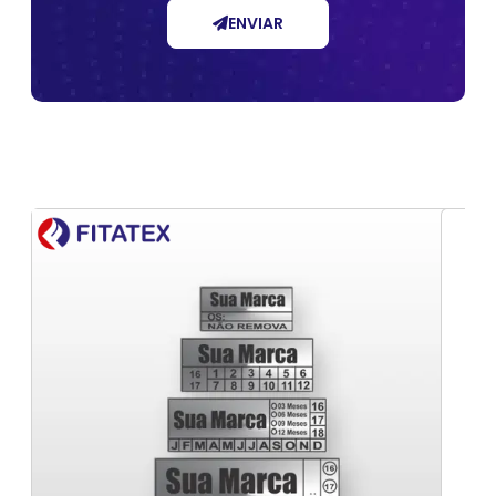
ENVIAR
Fabricante de rótulos personalizados para
Empresa de fabricação de selos BOPP
embalagens