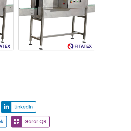
sleeve para
sleeve para
Empresa de fitas de filmes
 plásticas
 plásticas
BOPP
LinkedIn
ok
Gerar QR