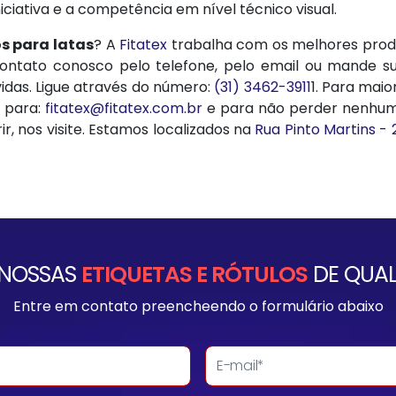
ciativa e a competência em nível técnico visual.
os para latas
? A
Fitatex
trabalha com os melhores produ
ontato conosco pelo telefone, pelo email ou mande 
idas. Ligue através do número:
(31) 3462-3911
1. Para mai
l para:
fitatex@fitatex.com.br
e para não perder nenhum
ir, nos visite. Estamos localizados na
Rua Pinto Martins - 
 NOSSAS
ETIQUETAS E RÓTULOS
DE QUAL
Entre em contato preencheendo o formulário abaixo