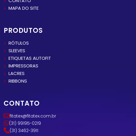
CONTATO
MAPA DO SITE
PRODUTOS
RÓTULOS
SLEEVES
ETIQUETAS AUTOFIT
IMPRESSORAS
LACRES
RIBBONS
CONTATO
fitatex@fitatex.com.br
(31) 99195-0219
(31) 3462-3911