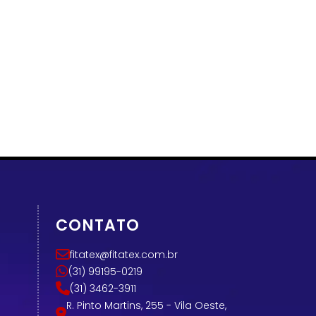
CONTATO
fitatex@fitatex.com.br
(31) 99195-0219
(31) 3462-3911
R. Pinto Martins, 255 - Vila Oeste,