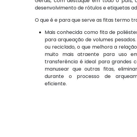
Gerais, com destaque em todo o país, a 
desenvolvimento de rótulos e etiquetas ad
O que é e para que serve as fitas termo t
Mais conhecida como fita de poliést
para arqueação de volumes pesados. É
ou reciclado, o que melhora a relação
muito mais atraente para uso em
transferência é ideal para grandes ca
manusear que outras fitas, elimina
durante o processo de arqueam
eficiente.