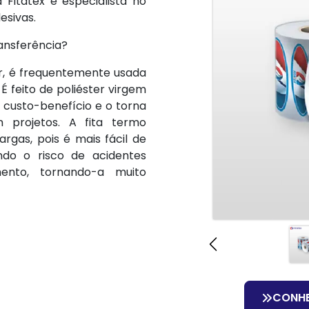
Fitatex é especialista no
esivas.
ransferência?
er, é frequentemente usada
 feito de poliéster virgem
 custo-benefício e o torna
 projetos. A fita termo
rgas, pois é mais fácil de
ndo o risco de acidentes
ento, tornando-a muito
CONH