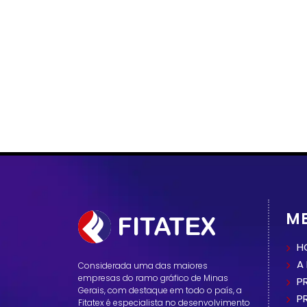
M
H
A
Considerada uma das maiores
empresas do ramo gráfico de Minas
P
Gerais, com destaque em todo o país, a
P
Fitatex é especialista no desenvolvimento