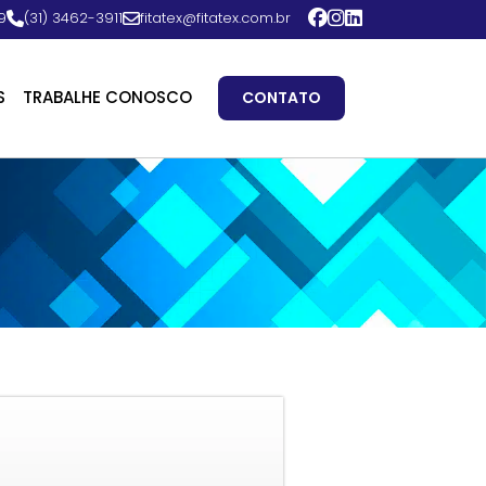
9
(31) 3462-3911
fitatex@fitatex.com.br
S
TRABALHE CONOSCO
CONTATO