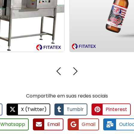
e para
e para
fabricante especializado em
fabricante especializado em
rót
rót
rótulos adesivos
rótulos adesivos
Compartilhe em suas redes sociais
X (Twitter)
Tumblr
Pinterest
Whatsapp
Email
Gmail
Outlo