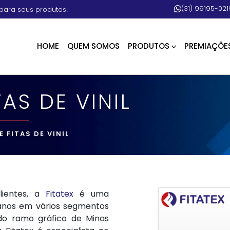
(31) 99195-021
para seus produtos!
HOME
QUEM SOMOS
PRODUTOS
PREMIAÇÕE
AS DE VINIL
 FITAS DE VINIL
lientes, a
Fitatex
é uma
anos em vários segmentos
 do ramo gráfico de Minas