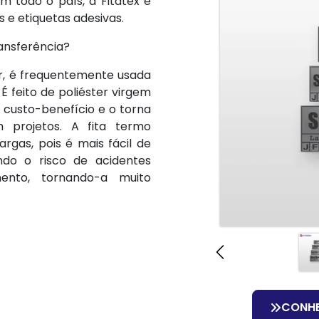
m todo o país, a Fitatex é
 e etiquetas adesivas.
ransferência?
er, é frequentemente usada
 feito de poliéster virgem
 custo-benefício e o torna
 projetos. A fita termo
rgas, pois é mais fácil de
ndo o risco de acidentes
ento, tornando-a muito
CONH