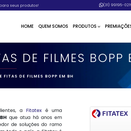
(31) 99195-021
para seus produtos!
HOME
QUEM SOMOS
PRODUTOS
PREMIAÇÕE
TAS DE FILMES BOPP
E FITAS DE FILMES BOPP EM BH
lientes, a
Fitatex
é uma
 BH
que atua há anos em
vedor de soluções do ramo