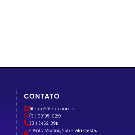
CONTATO
fitatex@fitatex.com.br
(31) 99195-0219
(31) 3462-3911
R. Pinto Martins, 255 - Vila Oeste,