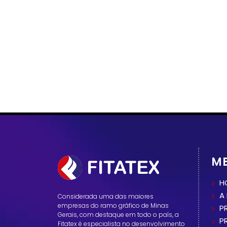
M
H
A
Considerada uma das maiores
empresas do ramo gráfico de Minas
P
Gerais, com destaque em todo o país, a
P
Fitatex é especialista no desenvolvimento