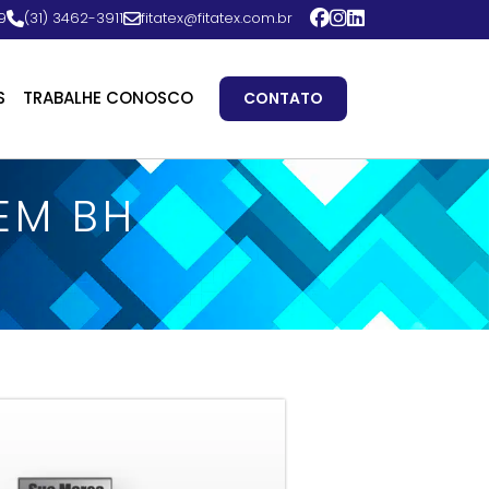
9
(31) 3462-3911
fitatex@fitatex.com.br
S
TRABALHE CONOSCO
CONTATO
 EM BH