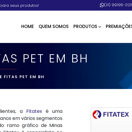
(31) 99195-021
para seus produtos!
HOME
QUEM SOMOS
PRODUTOS
PREMIAÇÕE
TAS PET EM BH
E FITAS PET EM BH
lientes, a
Fitatex
é uma
 anos em vários segmentos
 do ramo gráfico de Minas