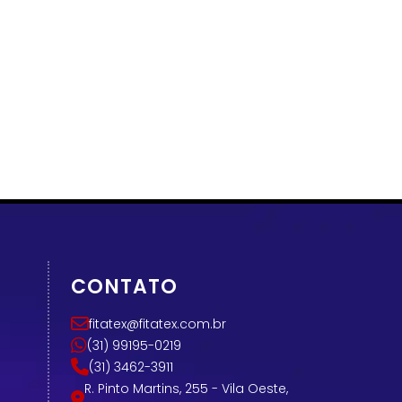
CONTATO
fitatex@fitatex.com.br
(31) 99195-0219
(31) 3462-3911
R. Pinto Martins, 255 - Vila Oeste,