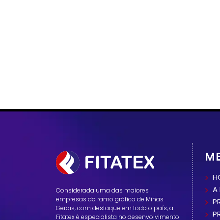
M
H
A
Considerada uma das maiores
empresas do ramo gráfico de Minas
P
Gerais, com destaque em todo o país, a
P
Fitatex é especialista no desenvolvimento