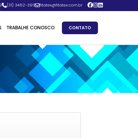
9
(31) 3462-3911
fitatex@fitatex.com.br
S
TRABALHE CONOSCO
CONTATO