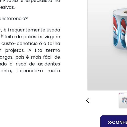
Fitatex é especialista no
esivas.
ransferência?
er, é frequentemente usada
 feito de poliéster virgem
 custo-benefício e o torna
 projetos. A fita termo
rgas, pois é mais fácil de
ndo o risco de acidentes
ento, tornando-a muito
CONH