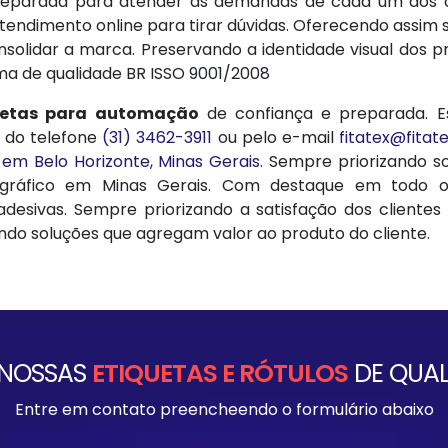
preparada para atender as demandas de cada um dos c
tendimento online para tirar dúvidas. Oferecendo assim s
onsolidar a marca. Preservando a identidade visual dos
ema de qualidade BR ISSO 9001/2008
quetas para automação
de confiança e preparada. 
 do telefone
(31) 3462-3911
ou pelo e-mail
fitatex@fitat
 em Belo Horizonte, Minas Gerais
. Sempre priorizando s
ráfico em Minas Gerais. Com destaque em todo o 
 adesivas. Sempre priorizando a satisfação dos client
ndo soluções que agregam valor ao produto do cliente.
 NOSSAS
ETIQUETAS E RÓTULOS
DE QUAL
Entre em contato preencheendo o formulário abaixo