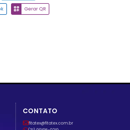
ok
Gerar QR
CONTATO
fitatex@fitatex.com.br
(31) 99195-0219