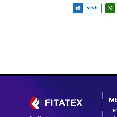
Reddit
M
H