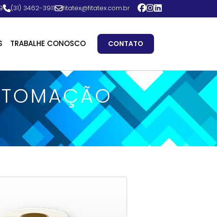
9
(31) 3462-3911
fitatex@fitatex.com.br
S
TRABALHE CONOSCO
CONTATO
AUTOMAÇÃO