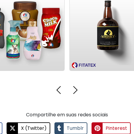
volume
volume
rótulos adesivos
rótulos adesivos
Fornece
Fornece
o
o
logomarcatipo
logomarcatipo
e
e
Compartilhe em suas redes sociais
X (Twitter)
Tumblr
Pinterest