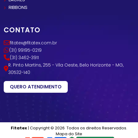
RIBBONS
CONTATO
fitatex@fitatex.com.br
(31) 99195-0219
(31) 3462-3911
R. Pinto Martins, 255 - Vila Oeste, Belo Horizonte - MG,
30532-140
QUERO ATENDIMENTO
Fitatex
| Copyright © 2026 Todos os direitos Reservados.
Mapa do Site